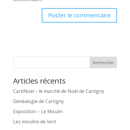
A
l
t
e
r
Rechercher
n
a
Articles récents
t
i
CartiNoël – le marché de Noël de Cartigny
v
Généalogie de Cartigny
e
Exposition – Le Moulin
:
Les moulins de Vert