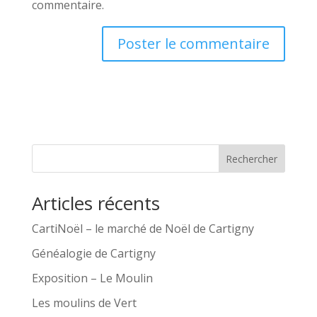
commentaire.
A
l
t
e
r
Rechercher
n
a
Articles récents
t
i
CartiNoël – le marché de Noël de Cartigny
v
Généalogie de Cartigny
e
Exposition – Le Moulin
:
Les moulins de Vert