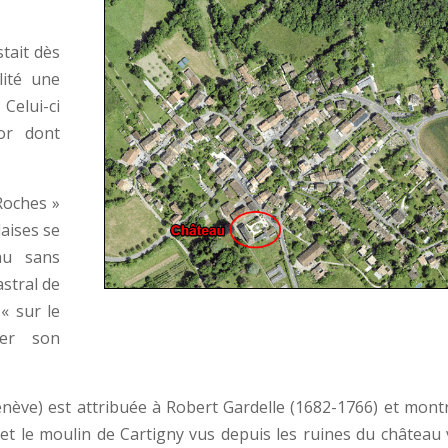
stait dès
lité une
elui-ci
tor dont
 Roches »
laises se
au sans
astral de
« sur le
er son
nève) est attribuée à Robert Gardelle (1682-1766) et montr
 et le moulin de Cartigny vus depuis les ruines du château 