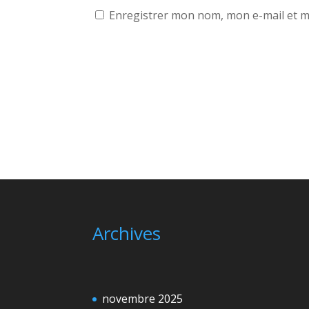
Enregistrer mon nom, mon e-mail et m
A
l
t
e
r
n
a
t
Archives
i
v
e
:
novembre 2025